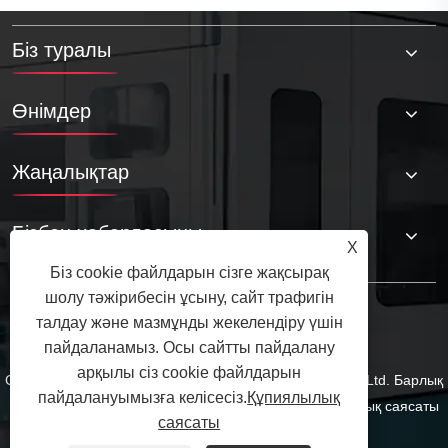
Біз туралы
Өнімдер
Жаңалықтар
Бізбен хабарласыңы
X
Біз cookie файлдарын сізге жақсырақ
шолу тәжірибесін ұсыну, сайт трафигін
талдау және мазмұнды жекелендіру үшін
пайдаланамыз. Осы сайтты пайдалану
арқылы сіз cookie файлдарын
Copyright © 2025 Qingdao Tuoyuan Metal Products Co., Ltd. Барлық
пайдалануымызға келісесіз.
Құпиялылық
құқықтар қорғалған.
Links
Sitemap
RSS
XML
Құпиялылық саясаты
саясаты