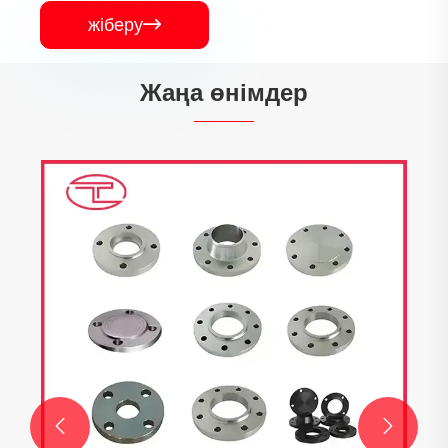
жіберу

Жаңа өнімдер

