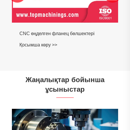
CNC өңделген фланец бөлшектері
Қосымша көру >>
Жаңалықтар бойынша
ұсыныстар