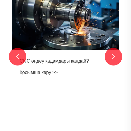


CNC өңдеу қадамдары қандай?
Қосымша көру >>