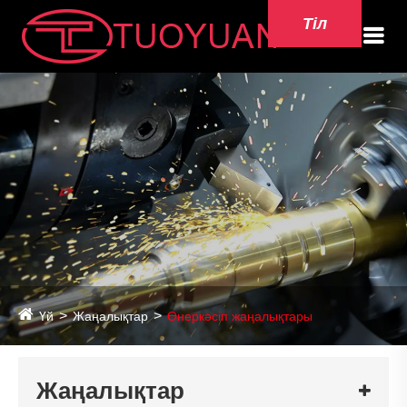
Тіл
Үй
Жаңалықтар
Өнеркәсіп жаңалықтары
Жаңалықтар