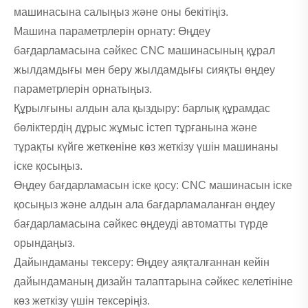
машинасына салыңыз және оны бекітіңіз.
Машина параметрлерін орнату: Өңдеу
бағдарламасына сәйкес CNC машинасының құрал
жылдамдығы мен беру жылдамдығы сияқты өңдеу
параметрлерін орнатыңыз.
Құрылғыны алдын ала қыздыру: барлық құрамдас
бөліктердің дұрыс жұмыс істеп тұрғанына және
тұрақты күйге жеткеніне көз жеткізу үшін машинаны
іске қосыңыз.
Өңдеу бағдарламасын іске қосу: CNC машинасын іске
қосыңыз және алдын ала бағдарламаланған өңдеу
бағдарламасына сәйкес өңдеуді автоматты түрде
орындаңыз.
Дайындаманы тексеру: Өңдеу аяқталғаннан кейін
дайындаманың дизайн талаптарына сәйкес келетініне
көз жеткізу үшін тексеріңіз.