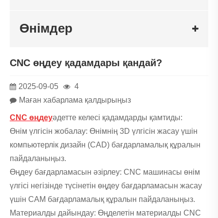
Өнімдер
CNC өңдеу қадамдары қандай?
2025-09-05
4
Маған хабарлама қалдырыңыз
CNC өңдеу
әдетте келесі қадамдарды қамтиды:
Өнім үлгісін жобалау: Өнімнің 3D үлгісін жасау үшін
компьютерлік дизайн (CAD) бағдарламалық құралын
пайдаланыңыз.
Өңдеу бағдарламасын әзірлеу: CNC машинасы өнім
үлгісі негізінде түсінетін өңдеу бағдарламасын жасау
үшін CAM бағдарламалық құралын пайдаланыңыз.
Материалды дайындау: Өңделетін материалды CNC