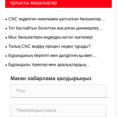
Қатысты жаңалықтар
CNC өңделген никельмен қапталған бөлшектер
өнеркәсіп өнімділігі мен өнімнің сенімділігін қалай
Тот баспайтын болаттан жасалған дәнекерлеу
жақсарта алады?
тігістері өнеркәсіптік құбырлардың өнімділігін қалай
Мыс бөлшектерін өңдеудің негізгі нүктелері
жақсартады?
Толық CNC өндіру процесі неден тұрады?
Бұранданың беріктігі мен дәлдігінің қызмет
көрсетуге әсері
Бұрандалы тіректер мен аралықтардың
айырмашылығы неде?
Маған хабарлама қалдырыңыз