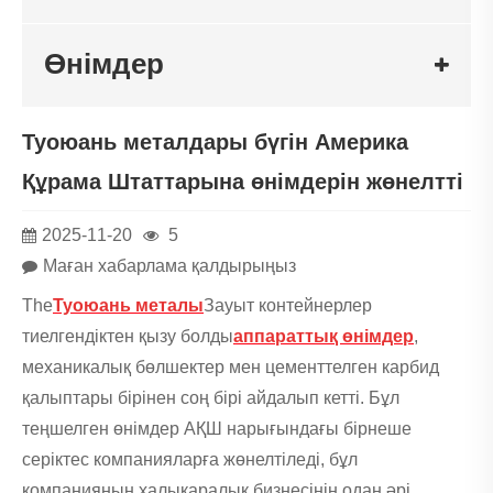
Өнімдер
Туоюань металдары бүгін Америка
Құрама Штаттарына өнімдерін жөнелтті
2025-11-20
5
Маған хабарлама қалдырыңыз
The
Туоюань металы
Зауыт контейнерлер
тиелгендіктен қызу болды
аппараттық өнімдер
,
механикалық бөлшектер мен цементтелген карбид
қалыптары бірінен соң бірі айдалып кетті. Бұл
теңшелген өнімдер АҚШ нарығындағы бірнеше
серіктес компанияларға жөнелтіледі, бұл
компанияның халықаралық бизнесінің одан әрі