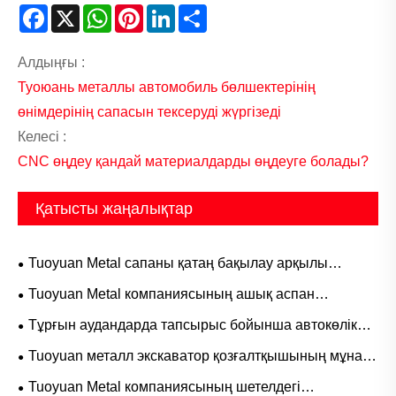
Facebook
X
WhatsApp
Pinterest
LinkedIn
Share
Алдыңғы :
Туоюань металлы автомобиль бөлшектерінің
өнімдерінің сапасын тексеруді жүргізеді
Келесі :
CNC өңдеу қандай материалдарды өңдеуге болады?
Қатысты жаңалықтар
Tuoyuan Metal сапаны қатаң бақылау арқылы
американдық клиентке арналған механикалық
Tuoyuan Metal компаниясының ашық аспан
бөлшектерді сәтті аяқтады.
астындағы барбекю командасын құру іс-шарасы сәтті
Тұрғын аудандарда тапсырыс бойынша автокөлік
аяқталды
бөлшектерін өндіру жылдамдауда
Tuoyuan металл экскаватор қозғалтқышының мұнай-
су сепараторлары бүгін жөнелтілді
Tuoyuan Metal компаниясының шетелдегі