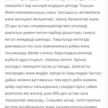
тәжірибесі бар кәсіпқой өндіруші ретінде Tuoyuan
Metal компаниясының соңғы тапсырысы автомобиль
және мотоцикл бөлшектері, электр бөлшектері және
20-дан астам спецификациялар мен үлгілерді
қамтитын цементтелген карбид қалыптары сияқты
негізгі өнімдерді қамтиды. Уақытында жеткізуді
қамтамасыз ету үшін компанияның қойма және
тасымалдау бөлімі сапаны бақылаудың кешенді
жүйесін құра отырып, «бірінші келген, бірінші
шығады» принципін қатаң ұстанады. Шикізатты
тексеруден және өндіріс процесін бақылаудан бастап,
дайын өнімнің қаптамасын тексеруге дейін өнімнің
әрбір партиясы халықаралық стандарттарға сәйкес
келетініне көз жеткізу үшін 800-ден астам сапа
тексерулері аяқталды. Сонымен қатар, логистикалық
кестені оңтайландыру және тасымалдаушылармен