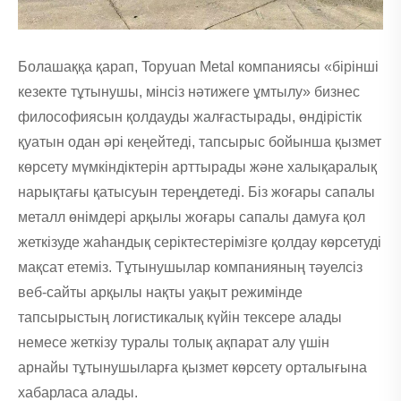
Болашаққа қарап, Topyuan Metal компаниясы «бірінші
кезекте тұтынушы, мінсіз нәтижеге ұмтылу» бизнес
философиясын қолдауды жалғастырады, өндірістік
қуатын одан әрі кеңейтеді, тапсырыс бойынша қызмет
көрсету мүмкіндіктерін арттырады және халықаралық
нарықтағы қатысуын тереңдетеді. Біз жоғары сапалы
металл өнімдері арқылы жоғары сапалы дамуға қол
жеткізуде жаһандық серіктестерімізге қолдау көрсетуді
мақсат етеміз. Тұтынушылар компанияның тәуелсіз
веб-сайты арқылы нақты уақыт режимінде
тапсырыстың логистикалық күйін тексере алады
немесе жеткізу туралы толық ақпарат алу үшін
арнайы тұтынушыларға қызмет көрсету орталығына
хабарласа алады.