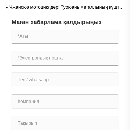
тапсырысы Америка Құрама Штаттарына жөнелтілді
Чжансюэ мотоциклдері Туоюань металлының күшті
қолдауымен жолда жарысады
Маған хабарлама қалдырыңыз