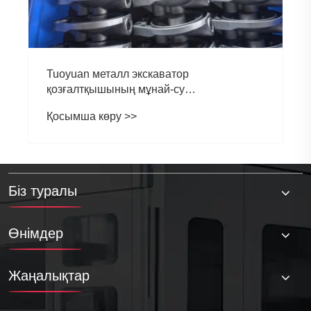
Tuoyuan металл экскаватор
қозғалтқышының мұнай-су
сепараторлары бүгін жөнелтілді
Қосымша көру >>
Біз туралы
Өнімдер
Жаңалықтар