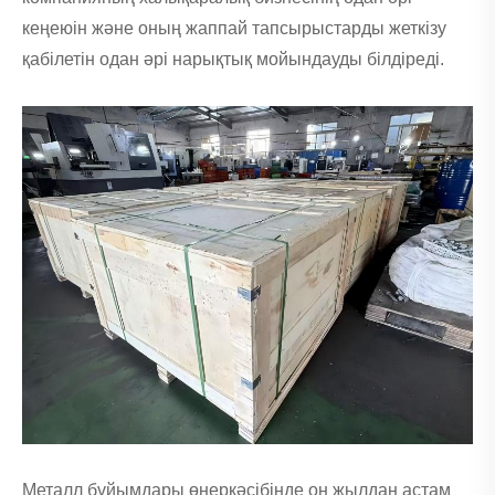
кеңеюін және оның жаппай тапсырыстарды жеткізу
қабілетін одан әрі нарықтық мойындауды білдіреді.
Металл бұйымдары өнеркәсібінде он жылдан астам