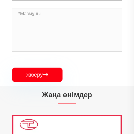
жіберу

Жаңа өнімдер