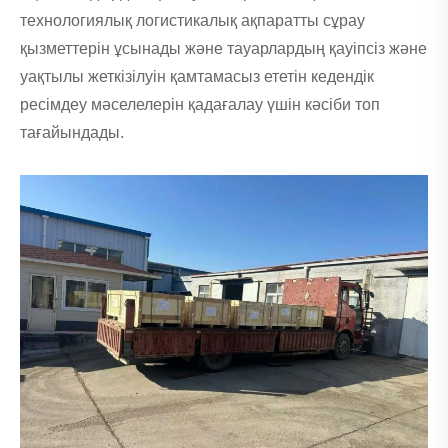
технологиялық логистикалық ақпаратты сұрау
қызметтерін ұсынады және тауарлардың қауіпсіз және
уақтылы жеткізілуін қамтамасыз ететін кедендік
ресімдеу мәселелерін қадағалау үшін кәсіби топ
тағайындады.