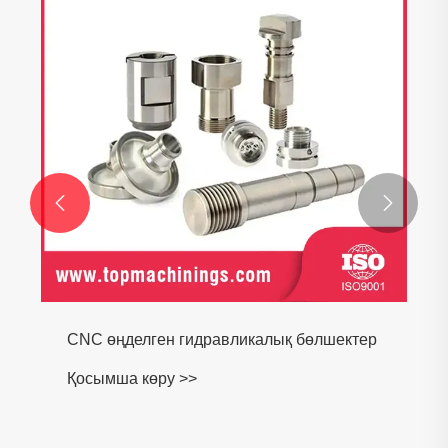


CNC өңделген гидравликалық бөлшектер
Қосымша көру >>