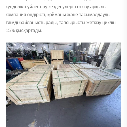
күнделікті үйлестіру кездесулерін өткізу арқылы
компания өндірісті, қойманы және тасымалдауды
тиімді байланыстырады, тапсырысты жеткізу циклін
15% қысқартады.