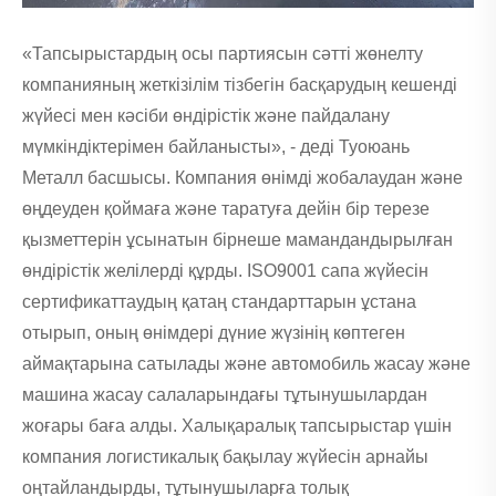
«Тапсырыстардың осы партиясын сәтті жөнелту
компанияның жеткізілім тізбегін басқарудың кешенді
жүйесі мен кәсіби өндірістік және пайдалану
мүмкіндіктерімен байланысты», - деді Туоюань
Металл басшысы. Компания өнімді жобалаудан және
өңдеуден қоймаға және таратуға дейін бір терезе
қызметтерін ұсынатын бірнеше мамандандырылған
өндірістік желілерді құрды. ISO9001 сапа жүйесін
сертификаттаудың қатаң стандарттарын ұстана
отырып, оның өнімдері дүние жүзінің көптеген
аймақтарына сатылады және автомобиль жасау және
машина жасау салаларындағы тұтынушылардан
жоғары баға алды. Халықаралық тапсырыстар үшін
компания логистикалық бақылау жүйесін арнайы
оңтайландырды, тұтынушыларға толық